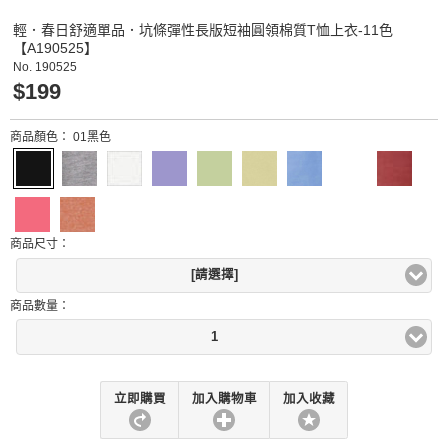
輕．春日舒適單品．坑條彈性長版短袖圓領棉質T恤上衣-11色
【A190525】
No.
190525
$199
商品顏色：
01黑色
商品尺寸：
[請選擇]
商品數量：
1
立即購買
加入購物車
加入收藏