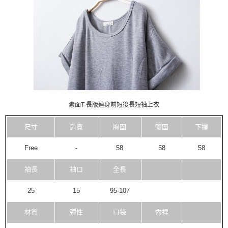
素面T-長版連身前短後長短袖上衣
尺寸
肩寬
胸圍
腰圍
下擺
Free
-
58
58
58
袖長
袖口
全長
25
15
95-107
材質
彈性
口袋
內裡