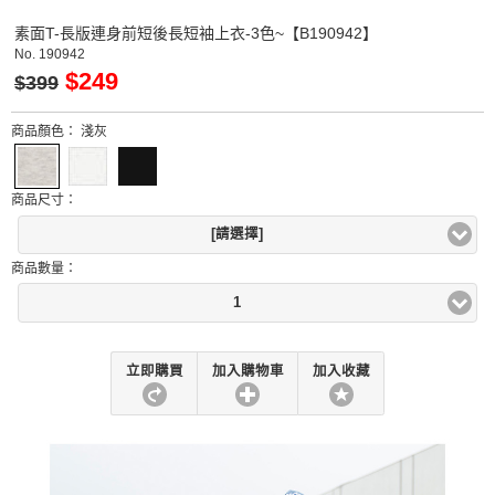
素面T-長版連身前短後長短袖上衣-3色~【B190942】
No.
190942
$249
$399
商品顏色：
淺灰
商品尺寸：
[請選擇]
商品數量：
1
立即購買
加入購物車
加入收藏