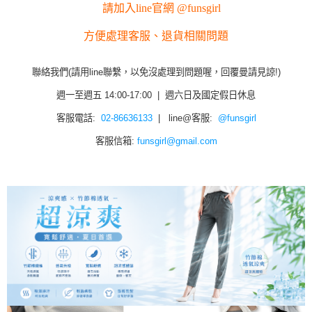
請加入line官網 @funsgirl
方便處理客服、退貨相關問題
聯絡我們(請用line聯繫，以免沒處理到問題喔，回覆曼請見諒!)
週一至週五 14:00-17:00 | 週六日及國定假日休息
客服電話:
02-86636133
| line@客服:
@funsgirl
客服信箱:
funsgirl@gmail.com