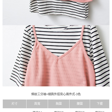
條紋三分袖+細肩外搭背心兩件式-3色
尺寸
肩寬
胸圍
腰圍
下擺