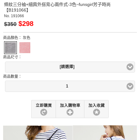
條紋三分袖+細肩外搭背心兩件式-3色~funsgirl芳子時尚
【B191066】
No.
191066
$298
$350
商品顏色：
灰色
商品尺寸：
[請選擇]
商品數量：
1
立即購買
加入購物車
加入收藏