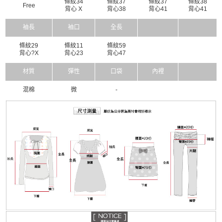
條紋34
條紋37
條紋37
條紋38
Free
背心 X
背心38
背心41
背心41
袖長
袖口
全長
條紋29
條紋11
條紋59
背心?X
背心23
背心47
材質
彈性
口袋
內裡
混棉
微
-