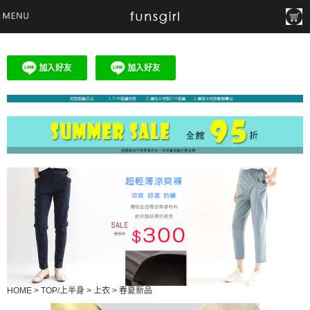
HOME
>
TOP/上半身
>
上衣
>
春夏新品