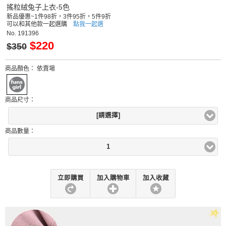
搖粒絨兔子上衣-5色
新品優惠~1件98折，3件95折，5件9折
可以和其他款一起選購
點我一起選
No.
191396
$220
$350
商品顏色：
依賣場
商品尺寸：
[請選擇]
商品數量：
1
立即購買
加入購物車
加入收藏