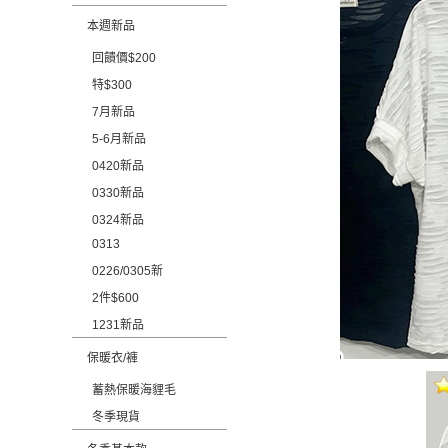
本週新品
回饋價$200
特$300
7月新品
5-6月新品
0420新品
0330新品
0324新品
0313
0226/0305新
2件$600
1231新品
保暖衣/褲
蓄熱保暖海貍毛
冬季現貨