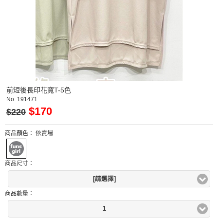
前短後長印花寬T-5色
No.
191471
$170
$220
商品顏色：
依賣場
商品尺寸：
[請選擇]
商品數量：
1