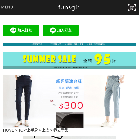
HOME
>
TOP/上半身
>
上衣
>
春夏新品