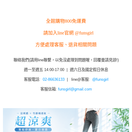
全館購物800免運費
請加入line官網 @funsgirl
方便處理客服、退貨相關問題
聯絡我們(請用line聯繫，以免沒處理到問題喔，回覆曼請見諒!)
週一至週五 14:00-17:00 | 週六日及國定假日休息
客服電話:
02-86636133
| line@客服:
@funsgirl
客服信箱:
funsgirl@gmail.com