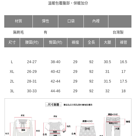
溫暖包覆腹部，保暖加分
材質
彈性
口袋
內裡
無刷毛
有
台灣製
尺寸
腰圍(吋)
臀圍(吋)
褲擋
全長
大腿
褲管
L
24-27
38-40
29
92
30.5
16.5
XL
26-29
40-42
29
92
31
17
2L
28-31
42-44
29
92
31.5
17.5
3L
30-33
44-46
29
92
32
18