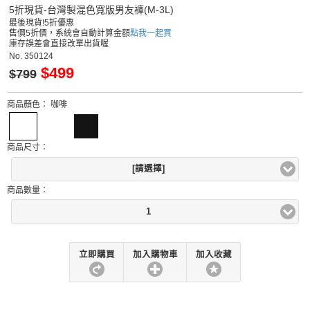
5折現貨-台灣製混色寬版男友褲(M-3L)
最後現貨!5折優惠
售價5折價，系統會自動計算金額
點我一起買
庫存誤差會直接改單出貨喔
No.
350124
$499
$799
商品顏色：
咖啡
商品尺寸：
[請選擇]
商品數量：
1
立即購買
加入購物車
加入收藏