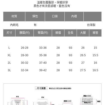
溫暖包覆腹部，保暖好穿
黑色才有流星感喔，藍色沒有
材質
彈性
口袋
內裡
內刷毛
有
台灣製
尺寸
腰圍(吋)
臀圍(吋)
褲擋
全長
大腿
褲管
L
26-28
33-36
28
93
26
15
XL
28-30
35-38
28
93
26.5
15.5
2L
30-32
37-40
28
93
27
16
3L
32-34
39-42
28
93
27.5
16.5