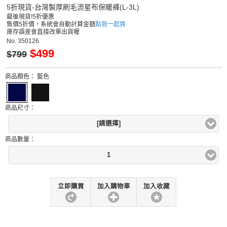
5折現貨-台灣製厚刷毛流星布保暖褲(L-3L)
最後現貨!5折優惠
售價5折價，系統會自動計算金額
點我一起買
庫存誤差會直接改單出貨喔
No.
350126
$499
$799
商品顏色：
藍色
商品尺寸：
[請選擇]
商品數量：
1
立即購買
加入購物車
加入收藏