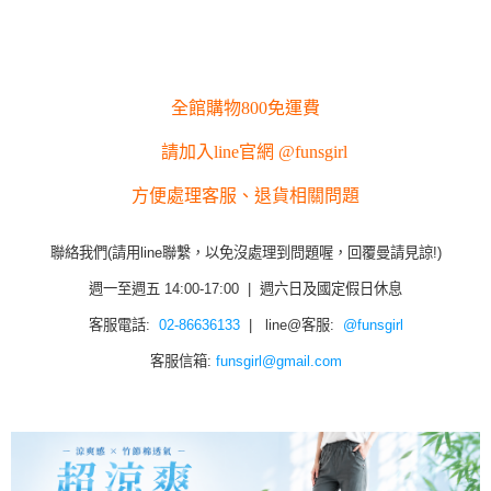
全館購物800免運費
請加入line官網 @funsgirl
方便處理客服、退貨相關問題
聯絡我們(請用line聯繫，以免沒處理到問題喔，回覆曼請見諒!)
週一至週五 14:00-17:00 | 週六日及國定假日休息
客服電話:
02-86636133
| line@客服:
@funsgirl
客服信箱:
funsgirl@gmail.com