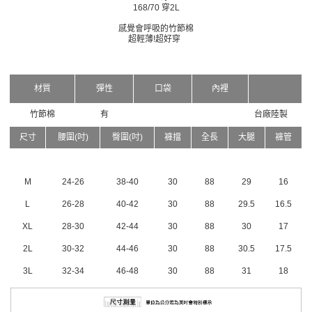
168/70 穿2L
感覺會呼吸的竹節棉
超輕薄!超好穿
材質
彈性
口袋
內裡
竹節棉
有
台廠陸製
尺寸
腰圍(吋)
臀圍(吋)
褲擋
全長
大腿
褲管
M
24-26
38-40
30
88
29
16
L
26-28
40-42
30
88
29.5
16.5
XL
28-30
42-44
30
88
30
17
2L
30-32
44-46
30
88
30.5
17.5
3L
32-34
46-48
30
88
31
18