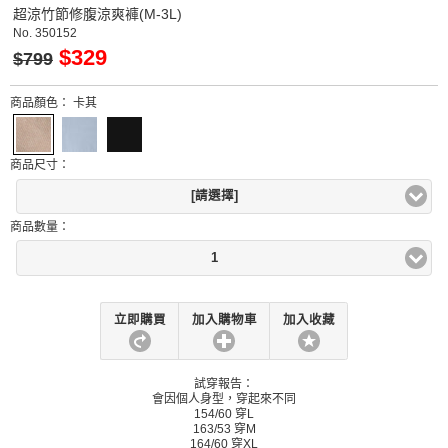
超涼竹節修腹涼爽褲(M-3L)
No.
350152
$329
$799
商品顏色：
卡其
商品尺寸：
[請選擇]
商品數量：
1
立即購買
加入購物車
加入收藏
試穿報告：
會因個人身型，穿起來不同
154/60 穿L
163/53 穿M
164/60 穿XL