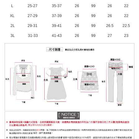
L
25-27
35-37
26
99
26
22
XL
27-29
37-39
26
99
26
22
2L
29-31
39-41
26
99
26.5
22.5
3L
31-33
41-43
26
99
27
23