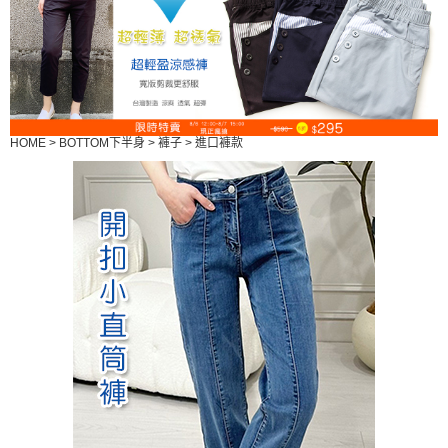
HOME
>
BOTTOM下半身
>
褲子
>
進口褲款