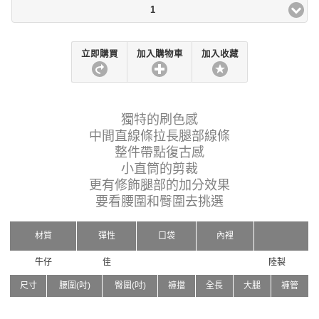
1
立即購買
加入購物車
加入收藏
獨特的刷色感
中間直線條拉長腿部線條
整件帶點復古感
小直筒的剪裁
更有修飾腿部的加分效果
要看腰圍和臀圍去挑選
材質
彈性
口袋
內裡
牛仔
佳
陸製
尺寸
腰圍(吋)
臀圍(吋)
褲擋
全長
大腿
褲管