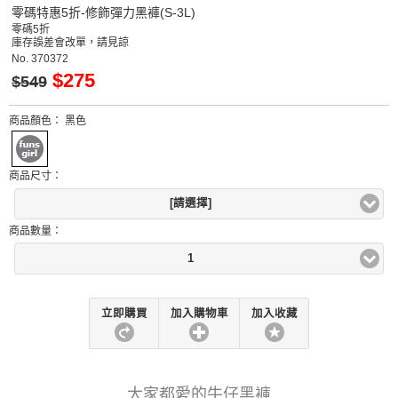
零碼特惠5折-修飾彈力黑褲(S-3L)
零碼5折
庫存誤差會改單，請見諒
No.
370372
$275
$549
商品顏色：
黑色
商品尺寸：
[請選擇]
商品數量：
1
立即購買
加入購物車
加入收藏
大家都愛的牛仔黑褲