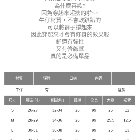
為什麼喜歡?
因為穿起來超瘦的啦~~
牛仔材質，不會軟趴趴的
可以將褲子撐起來
因此穿起來才會有修身的效果喔
舒適有彈性
又有修飾感
真的是必備單品
材質
彈性
口袋
內裡
牛仔
有
陸製
尺寸
腰圍(吋)
臀圍(吋)
褲擋
全長
大腿
褲管
S
26-27
32-34
26
99
25
12
M
28-29
34-36
26
99
25.5
12.5
L
30-31
36-38
26
99
26
13