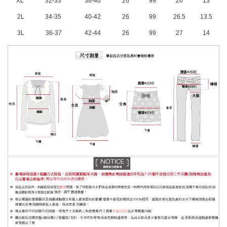
XL
32-33
38-40
26
99
26
13
2L
34-35
40-42
26
99
26.5
13.5
3L
36-37
42-44
26
99
27
14