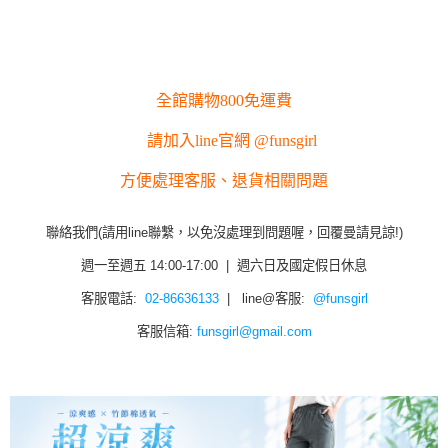
全館購物800免運費
請加入line官網 @funsgirl
方便處理客服、退貨相關問題
聯絡我們(請用line聯繫，以免沒處理到問題喔，回覆曼請見諒!)
週一至週五 14:00-17:00 | 週六日及國定假日休息
客服電話:
02-86636133
| line@客服:
@funsgirl
客服信箱:
funsgirl@gmail.com