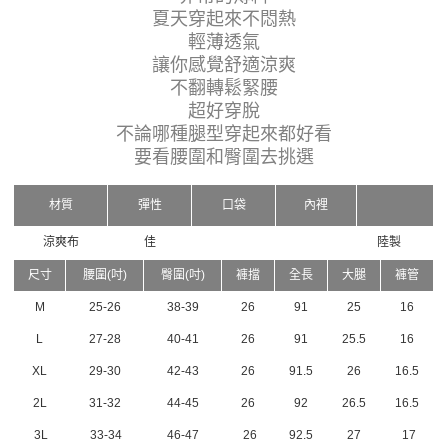
夏天穿起來不悶熱
輕薄透氣
讓你感覺舒適涼爽
不翻轉鬆緊腰
超好穿脫
不論哪種腿型穿起來都好看
要看腰圍和臀圍去挑選
材質
彈性
口袋
內裡
涼爽布
佳
陸製
尺寸
腰圍(吋)
臀圍(吋)
褲擋
全長
大腿
褲管
M
25-26
38-39
26
91
25
16
L
27-28
40-41
26
91
25.5
16
XL
29-30
42-43
26
91.5
26
16.5
2L
31-32
44-45
26
92
26.5
16.5
3L
33-34
46-47
26
92.5
27
17