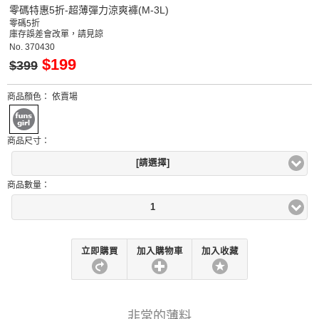
零碼特惠5折-超薄彈力涼爽褲(M-3L)
零碼5折
庫存誤差會改單，請見諒
No.
370430
$199
$399
商品顏色：
依賣場
商品尺寸：
[請選擇]
商品數量：
1
立即購買
加入購物車
加入收藏
非常的薄料