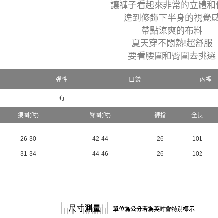
讓褲子看起來非常的立體和
達到修飾下半身的視覺
帶點涼爽的布料
夏天穿不悶熱!超舒服
要看腰圍和臀圍去挑選
彈性
口袋
內裡
有
腰圍(吋)
臀圍(吋)
褲擋
全長
26-30
42-44
26
101
31-34
44-46
26
102