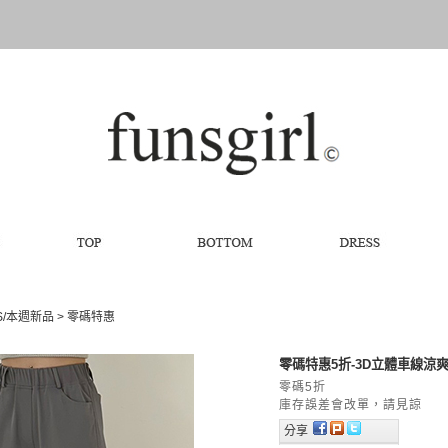
S/本週新品
>
零碼特惠
零碼特惠5折-3D立體車線涼爽寬
零碼5折
庫存誤差會改單，請見諒
分享