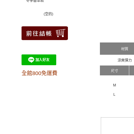
冬季基本款
(空的)
材質
涼爽彈力
尺寸
全館800免運費
M
L