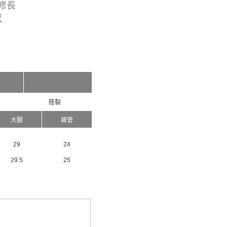
修長
感
陸製
大腿
褲管
29
24
29.5
25