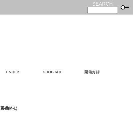
SEARCH
褲(M-L)