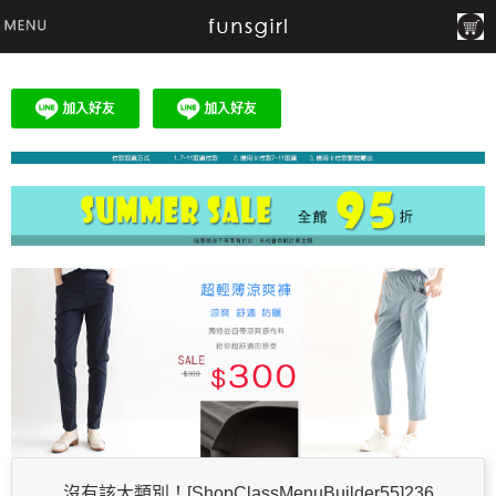
沒有該大類別！[ShopClassMenuBuilder55]236