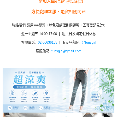
請加入line官網 @funsgirl
方便處理客服、退貨相關問題
聯絡我們(請用line聯繫，以免沒處理到問題喔，回覆曼請見諒!)
週一至週五 14:00-17:00 | 週六日及國定假日休息
客服電話:
02-86636133
| line@客服:
@funsgirl
客服信箱:
funsgirl@gmail.com