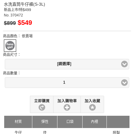
水洗直筒牛仔褲(S-3L)
新品上市!特$499
No.
370472
$549
$899
商品顏色：
依賣場
商品尺寸：
[請選擇]
商品數量：
1
立即購買
加入購物車
加入收藏
材質
彈性
口袋
內裡
牛仔
佳
陸製