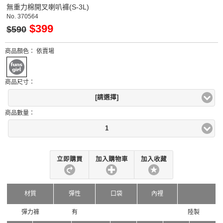
無重力棉開叉喇叭褲(S-3L)
No.
370564
$399
$590
商品顏色：
依賣場
商品尺寸：
[請選擇]
商品數量：
1
立即購買
加入購物車
加入收藏
材質
彈性
口袋
內裡
彈力褲
有
陸製