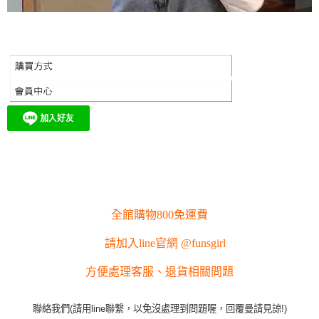
全館購物800免運費
請加入line官網 @funsgirl
方便處理客服、退貨相關問題
聯絡我們(請用line聯繫，以免沒處理到問題喔，回覆曼請見諒!)