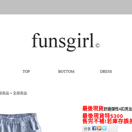
全部商品
>
全部商品
最後現貨
舒適彈性4扣男友褲-
最後現貨特$300
售完不補!若庫存誤
分享