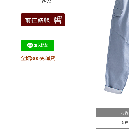
(空的)
全館800免運費
材質
混棉