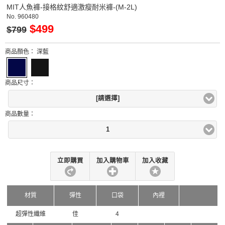
MIT人魚褲-接格紋舒適激瘦耐米褲-(M-2L)
No.
960480
$499
$799
商品顏色：
深藍
商品尺寸：
[請選擇]
商品數量：
1
立即購買
加入購物車
加入收藏
材質
彈性
口袋
內裡
超彈性纖維
佳
4