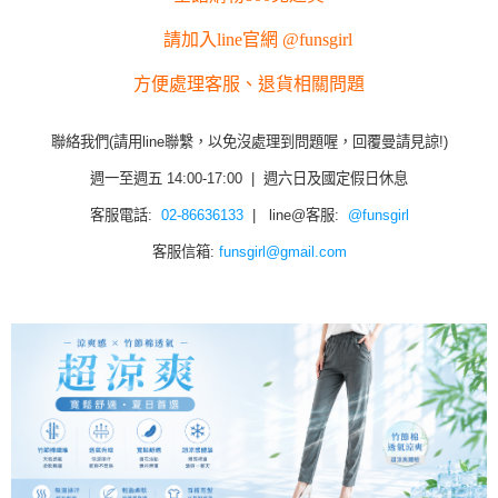
請加入line官網 @funsgirl
方便處理客服、退貨相關問題
聯絡我們(請用line聯繫，以免沒處理到問題喔，回覆曼請見諒!)
週一至週五 14:00-17:00 | 週六日及國定假日休息
客服電話:
02-86636133
| line@客服:
@funsgirl
客服信箱:
funsgirl@gmail.com