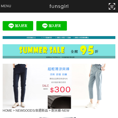
HOME
>
NEWGOODS/本週新品
>
耐米褲-NEW