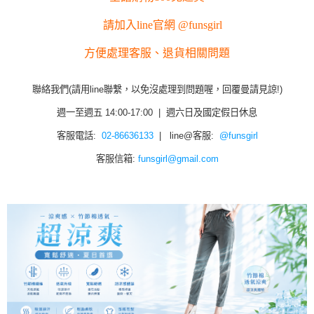
請加入line官網 @funsgirl
方便處理客服、退貨相關問題
聯絡我們(請用line聯繫，以免沒處理到問題喔，回覆曼請見諒!)
週一至週五 14:00-17:00 | 週六日及國定假日休息
客服電話:
02-86636133
| line@客服:
@funsgirl
客服信箱:
funsgirl@gmail.com