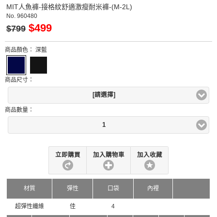
MIT人魚褲-接格紋舒適激瘦耐米褲-(M-2L)
No.
960480
$499
$799
商品顏色：
深藍
商品尺寸：
[請選擇]
商品數量：
1
立即購買
加入購物車
加入收藏
材質
彈性
口袋
內裡
超彈性纖維
佳
4