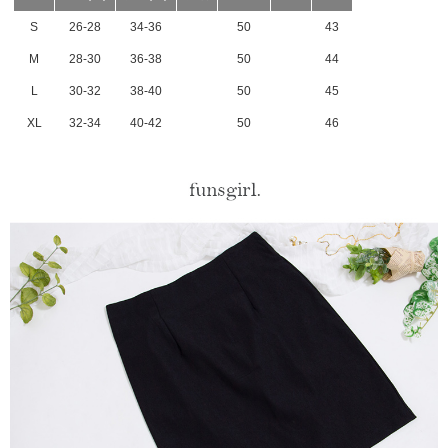
S
26-28
34-36
50
43
M
28-30
36-38
50
44
L
30-32
38-40
50
45
XL
32-34
40-42
50
46