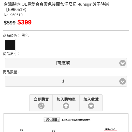
台灣製造!OL最愛合身素色後開岔仔窄裙~funsgirl芳子時尚
【B960519】
No.
960519
$399
$599
商品顏色：
黑色
商品尺寸：
[請選擇]
商品數量：
1
立即購買
加入購物車
加入收藏