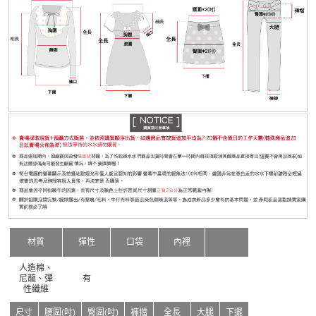
材質
彈性
口袋
內裡
人造棉、
尼龍、彈
有
性纖維
尺寸
腰圍(吋)
臀圍(吋)
褲擋
全長
大腿
下擺