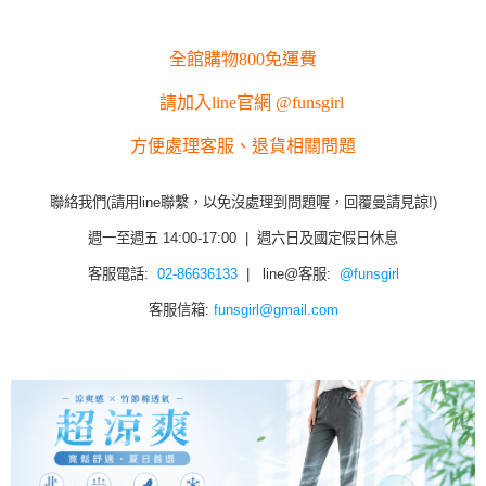
全館購物800免運費
請加入line官網 @funsgirl
方便處理客服、退貨相關問題
聯絡我們(請用line聯繫，以免沒處理到問題喔，回覆曼請見諒!)
週一至週五 14:00-17:00 | 週六日及國定假日休息
客服電話:
02-86636133
| line@客服:
@funsgirl
客服信箱:
funsgirl@gmail.com