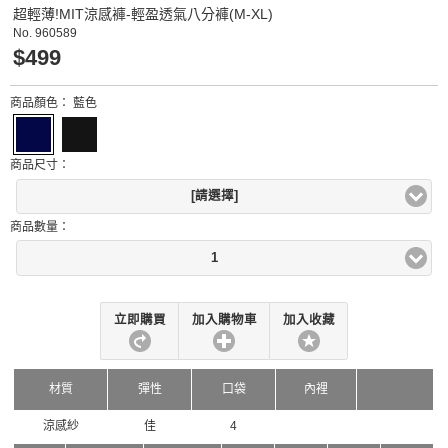
超輕薄!MIT涼感褲-輕盈透氣八分褲(M-XL)
No.
960589
$499
商品顏色：
藍色
商品尺寸：
[請選擇]
商品數量：
1
立即購買
加入購物車
加入收藏
材質
彈性
口袋
內裡
涼感紗
佳
4