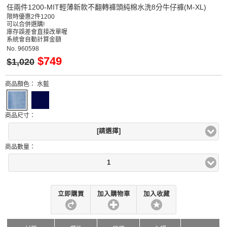
任兩件1200-MIT輕薄新款不翻轉褲頭純棉水洗8分牛仔褲(M-XL)
限時優惠2件1200
可以合併選購!
庫存誤差會直接改單喔
系統會自動計算金額
No.
960598
$749
$1,020
商品顏色：
水藍
商品尺寸：
[請選擇]
商品數量：
1
立即購買
加入購物車
加入收藏