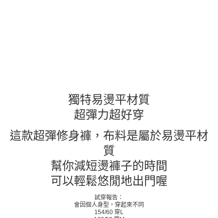
獨特易燙平材質
超彈力超好穿
這款超彈修身褲，布料是屬於易燙平材
質
幫你減短燙褲子的時間
可以輕鬆悠閒地出門喔
試穿報告：
會因個人身型，穿起來不同
154/60 穿L