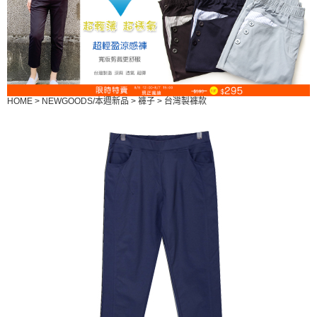
HOME
>
NEWGOODS/本週新品
>
褲子
>
台灣製褲款