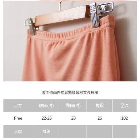
素面假兩件式鬆緊腰帶棉質長褲裙
尺寸
腰圍(吋)
臀圍(吋)
褲檔
全長
Free
22-28
28
26
102
大腿
褲管