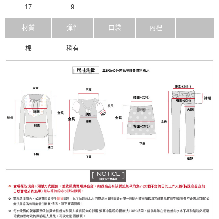
17
9
材質
彈性
口袋
內裡
棉
稍有