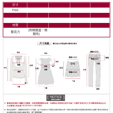
尺寸
Free
材質
(附眼鏡盒、眼
壓克力
鏡布)