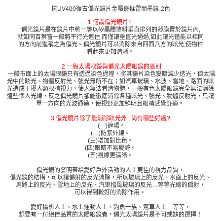
抗UV400復古偏光鏡片金屬邊框雷朋墨鏡-2色
1.何謂偏光鏡片?
偏光鏡片是在鏡片中將一層以矽晶體塗料垂直排列的薄膜置於鏡片內,
就如同百葉窗一般將平行光遮住,而僅讓垂直光通過,如此讓光僅能以相同
的方向前進稱之為偏光。偏光鏡片可以消除來自四面八方的眩光,使物件
看起來更加清晰。
2.一般太陽眼鏡與偏光太陽眼鏡的區別
一般市面上的太陽眼鏡只有透過染色過程，將其鏡片染色變暗減少透光，但太陽
光中的眩光、物體反射光、強光無所不在；如汽車玻璃、水波、雪地、路面的眩
光造成干擾人類眼睛視力，使人無法看清物體，一般有色太陽眼鏡完全無法消除
這些惱人光線，反之偏光鏡片卻能徹底消除各種眩光、強光、物體反射光，只讓
單一方向的光波通過，使視野更加鮮明且眼睛感覺舒適。
3.偏光鏡片除了能消除眩光外 , 尚有哪些好處?
(一)遮陽。
(二)防紫外線。
(三)增加對比色。
(四)眼睛不易疲勞。
(五)視線更清晰。
偏光鏡的發明帶給愛好戶外活動的人士更佳的視力品質，
偏光鏡的結構，可以讓偏射的反光消除，所以玻璃上的反光、水面上的反光、
馬路上的反光、雪地上的反光、汽車擋風玻璃的反光…等等光線的偏射，
可以得到較好的消除作用。
愛好攝影人士、水上運動人士、釣魚一族、駕車人士…等等，
想要有一付絕佳品質的太陽眼鏡者，偏光太陽鏡片是不可或缺的選擇！