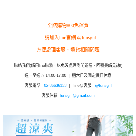
全館購物800免運費
請加入line官網 @funsgirl
方便處理客服、退貨相關問題
聯絡我們(請用line聯繫，以免沒處理到問題喔，回覆曼請見諒!)
週一至週五 14:00-17:00 | 週六日及國定假日休息
客服電話:
02-86636133
| line@客服:
@funsgirl
客服信箱:
funsgirl@gmail.com