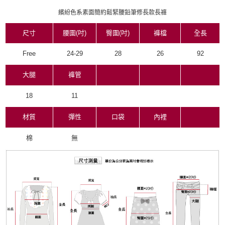
繽紛色系素面簡約鬆緊腰鉛筆修長款長褲
尺寸
腰圍(吋)
臀圍(吋)
褲檔
全長
Free
24-29
28
26
92
大腿
褲管
18
11
材質
彈性
口袋
內裡
棉
無