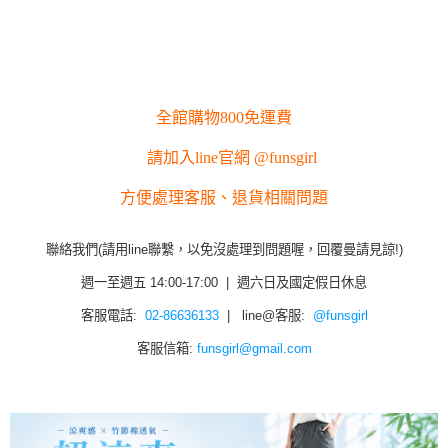
全館購物800免運費
請加入line官網 @funsgirl
方便處理客服、退貨相關問題
聯絡我們(請用line聯繫，以免沒處理到問題喔，回覆曼請見諒!)
週一至週五 14:00-17:00 | 週六日及國定假日休息
客服電話:
02-86636133
| line@客服:
@funsgirl
客服信箱:
funsgirl@gmail.com