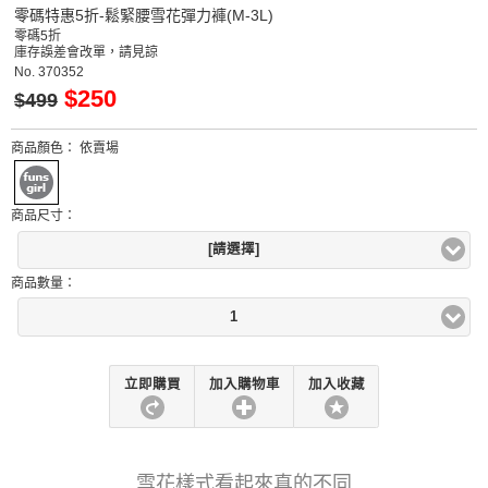
零碼特惠5折-鬆緊腰雪花彈力褲(M-3L)
零碼5折
庫存誤差會改單，請見諒
No.
370352
$250
$499
商品顏色：
依賣場
商品尺寸：
[請選擇]
商品數量：
1
立即購買
加入購物車
加入收藏
雪花樣式看起來真的不同