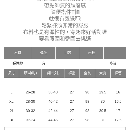
帶點帥氣的頹廢感
隨便搭件T恤
就很有感覺耶!
鬆緊褲頭非常的舒服
布料也是有彈性的，穿起來好活動喔
要看腰圍和臀圍去挑選
材質
彈性
口袋
內裡
彈性紗
有
陸製
尺寸
腰圍(吋)
臀圍(吋)
褲擋
全長
大腿
褲管
L
26-28
38-40
27
98
29.5
16
XL
28-30
40-42
27
98
30
16.5
2L
30-32
42-44
27
98
30.5
17
3L
32-34
44-46
27
98
31
17.5