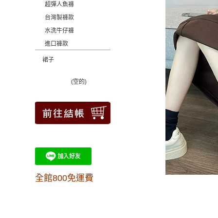
超彈人魚褲
台灣製褲款
水洗牛仔褲
進口褲款
裙子
(空的)
全館800免運費