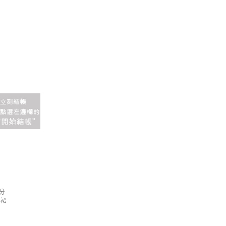
公分
中裙