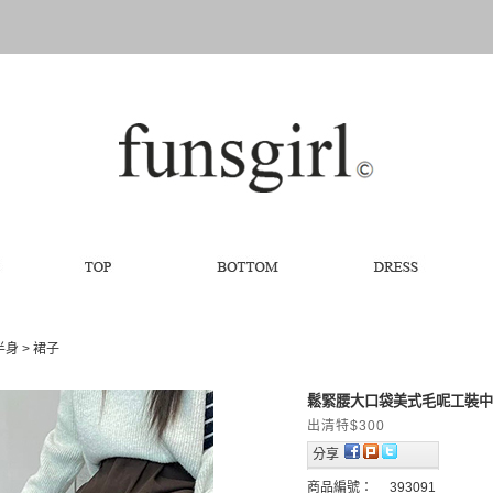
下半身
>
裙子
鬆緊腰大口袋美式毛呢工裝中
出清特$300
分享
商品編號：
393091