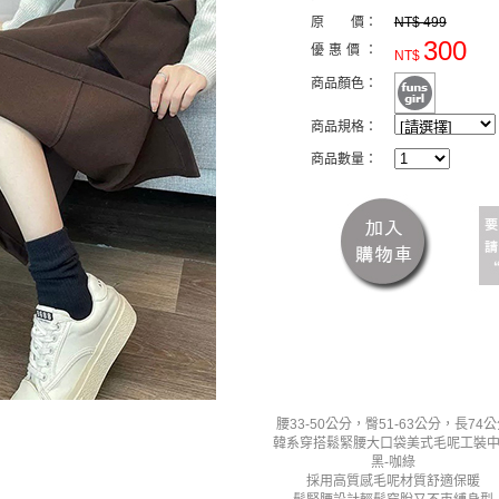
原 價：
NT$ 499
300
優惠價：
NT$
商品顏色：
商品規格：
商品數量：
腰33-50公分，臀51-63公分，長74
韓系穿搭鬆緊腰大口袋美式毛呢工裝
黑-咖綠
採用高質感毛呢材質舒適保暖