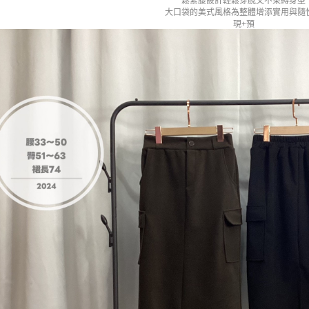
鬆緊腰設計輕鬆穿脫又不束縛身型
大口袋的美式風格為整體增添實用與隨
現+預