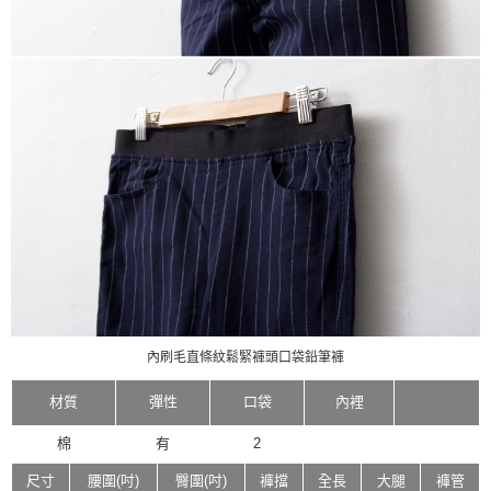
內刷毛直條紋鬆緊褲頭口袋鉛筆褲
材質
彈性
口袋
內裡
棉
有
2
尺寸
腰圍(吋)
臀圍(吋)
褲擋
全長
大腿
褲管