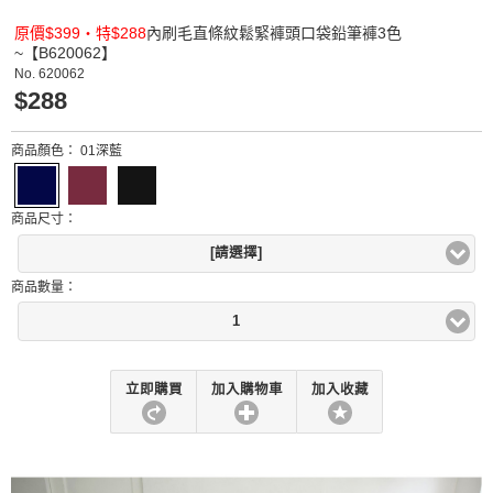
原價$399‧特$288
內刷毛直條紋鬆緊褲頭口袋鉛筆褲3色
~【B620062】
No.
620062
$288
商品顏色：
01深藍
商品尺寸：
[請選擇]
商品數量：
1
立即購買
加入購物車
加入收藏