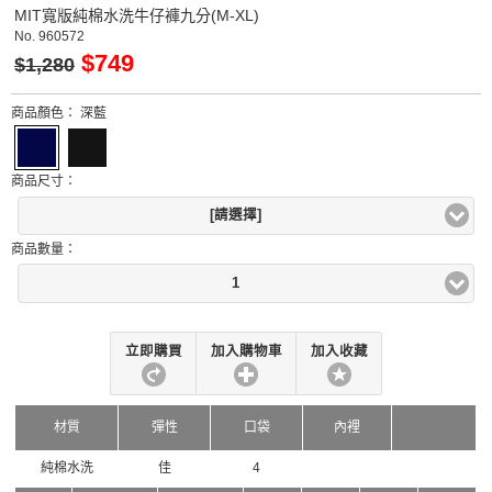
MIT寬版純棉水洗牛仔褲九分(M-XL)
No.
960572
$749
$1,280
商品顏色：
深藍
商品尺寸：
[請選擇]
商品數量：
1
立即購買
加入購物車
加入收藏
材質
彈性
口袋
內裡
純棉水洗
佳
4