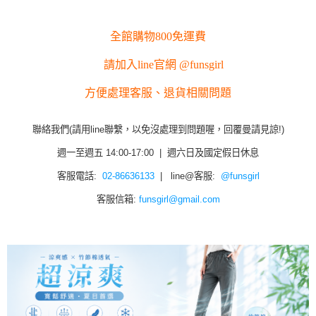
全館購物800免運費
請加入line官網 @funsgirl
方便處理客服、退貨相關問題
聯絡我們(請用line聯繫，以免沒處理到問題喔，回覆曼請見諒!)
週一至週五 14:00-17:00 | 週六日及國定假日休息
客服電話:
02-86636133
| line@客服:
@funsgirl
客服信箱:
funsgirl@gmail.com