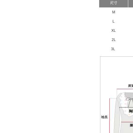
尺寸
M
L
XL
2L
3L