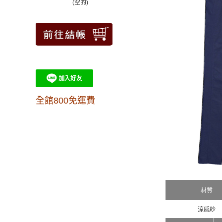
(空的)
全館800免運費
材質
涼感紗