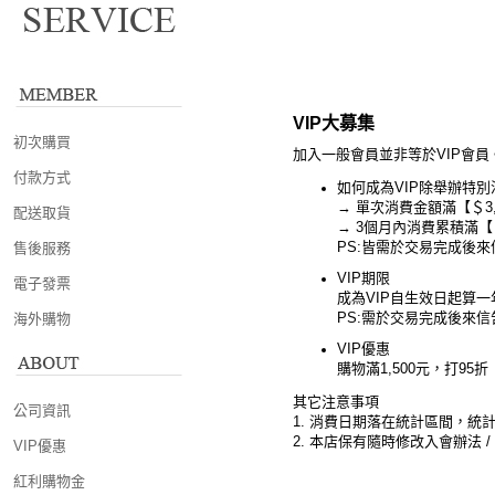
VIP大募集
初次購買
加入一般會員並非等於VIP會員
付款方式
如何成為VIP除舉辦特
→ 單次消費金額滿【＄3,
配送取貨
→ 3個月內消費累積滿【＄
PS:皆需於交易完成後來
售後服務
VIP期限
電子發票
成為VIP自生效日起算一
PS:需於交易完成後來信
海外購物
VIP優惠
購物滿1,500元，打95折
其它注意事項
公司資訊
1. 消費日期落在統計區間，
2. 本店保有隨時修改入會辦法 /
VIP優惠
紅利購物金