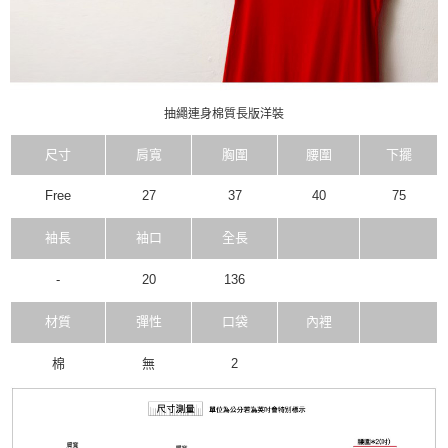
抽繩連身棉質長版洋裝
尺寸
肩寬
胸圍
腰圍
下擺
Free
27
37
40
75
袖長
袖口
全長
-
20
136
材質
彈性
口袋
內裡
棉
無
2