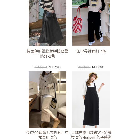
假兩件針織條紋拼接厚雪
印字長褲套組-4色
紡洋-2色
NT.
980
NT.
790
NT.
980
NT.
790
特$700韓系毛衣外套＋中
大絨布雙口袋後V字吊帶
裙套組-3色
裙-2色~funsgirl芳子時尚