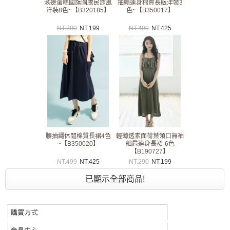
滾邊蛋糕國旗圖騰民族風
抽繩連身棉質長版洋裝3
洋裝8色~【B320185】
色~【B350017】
NT.
280
NT.
199
NT.
499
NT.
425
腰抽繩休閒棉質長裙4色
輕薄透素面荷葉領口無袖
~【B350020】
細肩連身長裙-6色
【B190727】
NT.
499
NT.
425
NT.
290
NT.
199
已顯示全部商品!