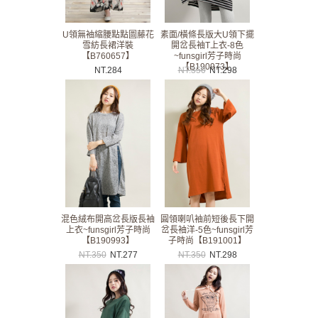
U領無袖縮腰點點圖藤花
素面/橫條長版大U領下擺
雪紡長裙洋裝
開岔長袖T上衣-8色
【B760657】
~funsgirl芳子時尚
【B190973】
NT.
284
NT.
350
NT.
298
混色絨布開高岔長版長袖
圓領喇叭袖前短後長下開
上衣~funsgirl芳子時尚
岔長袖洋-5色~funsgirl芳
【B190993】
子時尚【B191001】
NT.
350
NT.
277
NT.
350
NT.
298