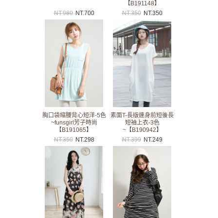
【B191148】
NT.
980
NT.
700
NT.
350
NT.
350
胸口袋縮腰背心短洋-5色
素面T-長版連身前短後長
~funsgirl芳子時尚
短袖上衣-3色
【B191065】
~【B190942】
NT.
350
NT.
298
NT.
399
NT.
249