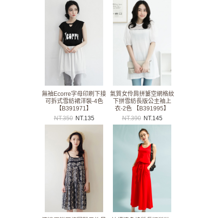
無袖Ecorre字母印刷下接
氣質女伶肩拼簍空網格紋
可拆式雪紡裙洋裝-4色
下拼雪紡長版公主袖上
【B391971】
衣-2色 【B391995】
NT.
350
NT.
135
NT.
390
NT.
145