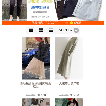
SORT BY
圓領複合棉拼接網紗連身
大絨布口袋洋裝
洋裝
NT.
890
NT.
600
NT.
599
NT.
450