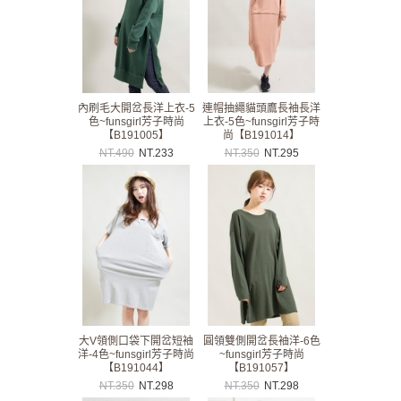
內刷毛大開岔長洋上衣-5
連帽抽繩貓頭鷹長袖長洋
色~funsgirl芳子時尚
上衣-5色~funsgirl芳子時
【B191005】
尚【B191014】
NT.
490
NT.
233
NT.
350
NT.
295
大V領側口袋下開岔短袖
圓領雙側開岔長袖洋-6色
洋-4色~funsgirl芳子時尚
~funsgirl芳子時尚
【B191044】
【B191057】
NT.
350
NT.
298
NT.
350
NT.
298