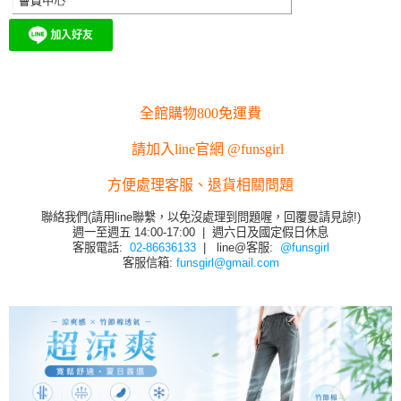
全館購物800免運費
請加入line官網 @funsgirl
方便處理客服、退貨相關問題
聯絡我們(請用line聯繫，以免沒處理到問題喔，回覆曼請見諒!)
週一至週五 14:00-17:00 | 週六日及國定假日休息
客服電話:
02-86636133
| line@客服:
@funsgirl
客服信箱:
funsgirl@gmail.com