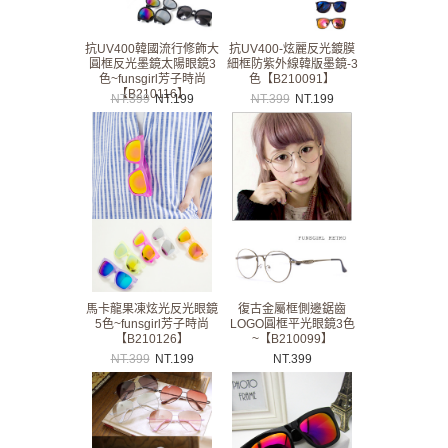
抗UV400韓國流行修飾大
抗UV400-炫麗反光鍍膜
圓框反光墨鏡太陽眼鏡3
細框防紫外線韓版墨鏡-3
色~funsgirl芳子時尚
色【B210091】
【B210116】
NT.
399
NT.
199
NT.
399
NT.
199
馬卡龍果凍炫光反光眼鏡
復古金屬框側邊鋸齒
5色~funsgirl芳子時尚
LOGO圓框平光眼鏡3色
【B210126】
~【B210099】
NT.
399
NT.
199
NT.
399