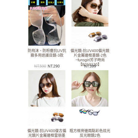
防飛沫、防粉塵抗UV抗
偏光鏡-抗UV400偏光鏡
霧多用途護目鏡-3款
片金屬邊框墨鏡-2色
~funsgirl芳子時尚
【B210120】
NT.
590
NT.
290
NT.
399
偏光鏡-抗UV400復古偏
粗方框旁邊兩點彩色炫光
光鏡片金屬邊框雷朋墨
反光眼鏡2色