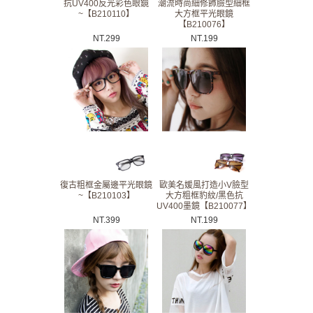
抗UV400反光彩色眼鏡
潮流時尚細修飾臉型細框
~【B210110】
大方框平光眼鏡
【B210076】
NT.
299
NT.
199
復古粗框金屬邊平光眼鏡
歐美名媛風打造小V臉型
~【B210103】
大方粗框豹紋/黑色抗
UV400墨鏡【B210077】
NT.
399
NT.
199