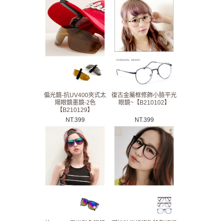
偏光鏡-抗UV400夾式太
復古金屬框修飾小臉平光
陽眼鏡墨鏡-2色
眼鏡~【B210102】
【B210129】
NT.
399
NT.
399