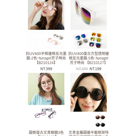
抗UV400半框邊框反光墨
抗UV400復古方型透明邊
鏡-2色~funsgirl芳子時尚
框反光墨鏡-5色~funsgirl
【B210124】
芳子時尚 【B210127】
NT.
399
NT.
399
NT.
199
圓框復古文青眼鏡3色
文青金屬圓邊半截框架特