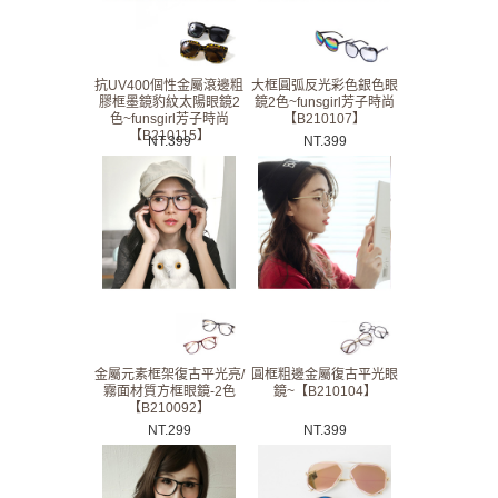
抗UV400個性金屬滾邊粗
大框圓弧反光彩色銀色眼
膠框墨鏡豹紋太陽眼鏡2
鏡2色~funsgirl芳子時尚
色~funsgirl芳子時尚
【B210107】
【B210115】
NT.
399
NT.
399
金屬元素框架復古平光亮/
圓框粗邊金屬復古平光眼
霧面材質方框眼鏡-2色
鏡~【B210104】
【B210092】
NT.
299
NT.
399