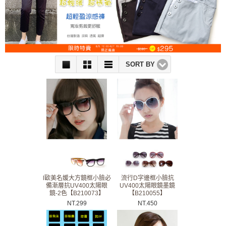
SORT BY
l歐美名媛大方鏡框小臉必
流行D字邊框小臉抗
備漸層抗UV400太陽眼
UV400太陽眼鏡墨鏡
鏡-2色【B210073】
【B210055】
NT.
299
NT.
450