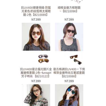
抗UV400健康視線-防藍
細框金邊方框眼鏡
光素色/豹紋粗框太陽眼
~【B210096】
鏡-2色【B210089】
NT.
399
NT.
399
抗UV400復古偏光鏡片金
復古格調抗UV400。下側
屬邊框墨鏡-2色~funsgirl
框架金邊時尚古著感墨鏡
芳子時尚 【B210122】
【B210088】
NT.
399
NT.
399