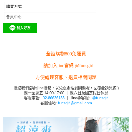
全館購物800免運費
請加入line官網 @funsgirl
方便處理客服、退貨相關問題
聯絡我們(請用line聯繫，以免沒處理到問題喔，回覆曼請見諒!)
週一至週五 14:00-17:00 | 週六日及國定假日休息
客服電話:
02-86636133
| line@客服:
@funsgirl
客服信箱:
funsgirl@gmail.com