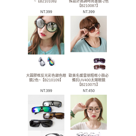
~【B210108】
殊設計高調時尚墨鏡-2色
【B210087】
NT.
399
NT.
399
大圓膠框反光彩色銀色眼
歐美名媛雷朋粗框小臉必
鏡2色~【B210109】
備抗UV400太陽眼鏡
【B210075】
NT.
399
NT.
450