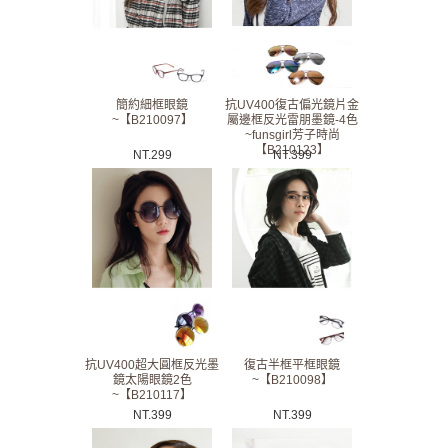
簡約細框眼鏡
抗UV400復古偏光鏡片金
~【B210097】
屬邊框反光雷朋墨鏡-4色
~funsgirl芳子時尚
【B210123】
NT.
299
NT.
399
抗UV400超大圓框反光墨
復古半框平框眼鏡
鏡太陽眼鏡2色
~【B210098】
~【B210117】
NT.
399
NT.
399