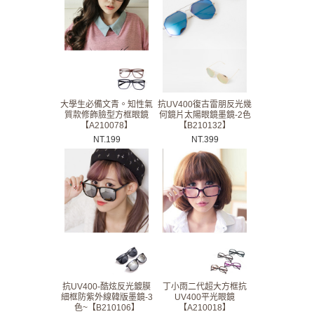
大學生必備文青。知性氣
抗UV400復古雷朋反光幾
質款修飾臉型方框眼鏡
何鏡片太陽眼鏡墨鏡-2色
【A210078】
【B210132】
NT.
199
NT.
399
抗UV400-酷炫反光鍍膜
丁小雨二代超大方框抗
細框防紫外線韓版墨鏡-3
UV400平光眼鏡
色~【B210106】
【A210018】