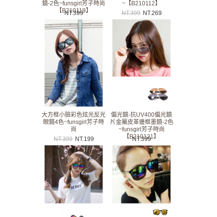
鏡-2色~funsgirl芳子時尚
~【B210112】
【B210119】
NT.
399
NT.
399
NT.
269
大方框小臉彩色炫光反光
偏光鏡-抗UV400偏光鏡
眼鏡4色~funsgirl芳子時
片金屬皮革邊框墨鏡-2色
尚
~funsgirl芳子時尚
【B210121】
NT.
399
NT.
199
NT.
399