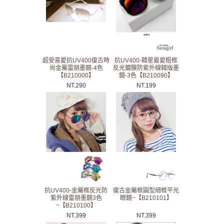
超受喜愛抗UV400復古時
抗UV400-韓星最愛粗框
尚金屬雷朋墨鏡-4色
反光鍍膜防紫外線韓版墨
【B210000】
鏡-3色【B210090】
NT.
290
NT.
199
抗UV400-金屬框反光防
復古金屬框圓型細框平光
紫外線雷朋墨鏡3色
眼鏡~【B210101】
~【B210100】
NT.
399
NT.
399