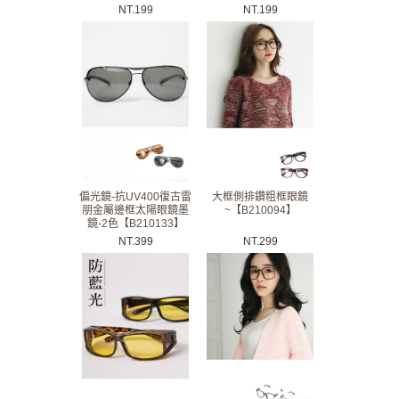
NT.
199
NT.
199
偏光鏡-抗UV400復古雷
大框側排鑽粗框眼鏡
朋金屬邊框太陽眼鏡墨
~【B210094】
鏡-2色【B210133】
NT.
399
NT.
299