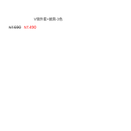
V領外套+披肩-3色
690
490
NT.
NT.