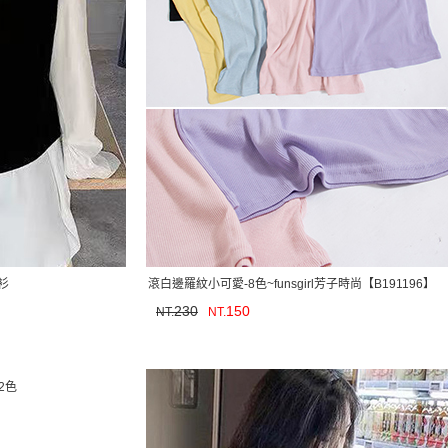
衫
滾白邊羅紋小可愛-8色~funsgirl芳子時尚【B191196】
230
150
NT.
NT.
2色