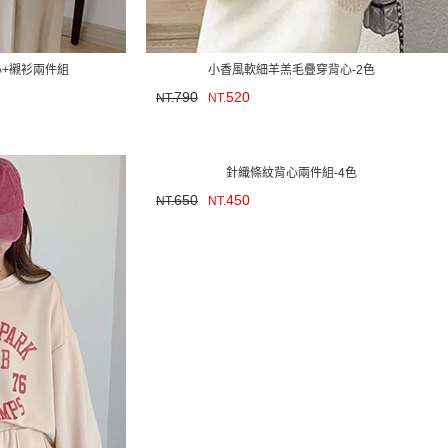
+襯衫兩件組
小香風軟細羊羔毛疊穿背心-2色
790
520
NT.
NT.
針織條紋背心兩件組-4色
650
450
NT.
NT.