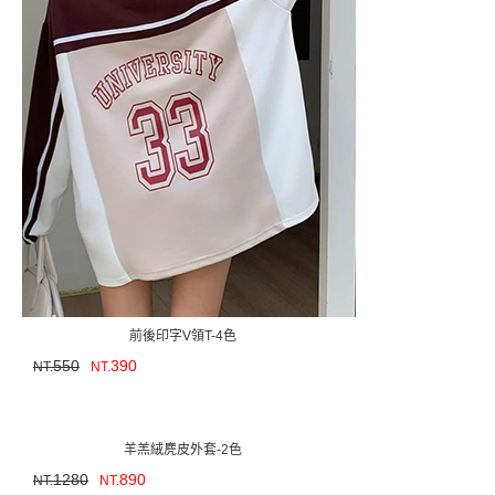
前後印字V領T-4色
550
390
NT.
NT.
羊羔絨麂皮外套-2色
1280
890
NT.
NT.