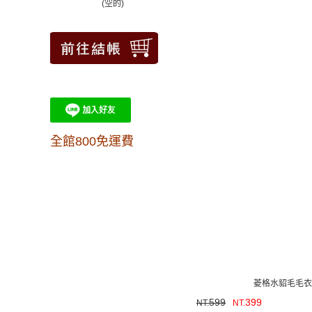
(空的)
全館800免運費
菱格水貂毛毛衣
599
399
NT.
NT.