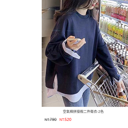
空氣棉拼接假二件衛衣-2色
790
520
NT.
NT.