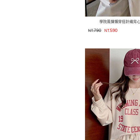
學院風慵懶穿搭針織背心
790
590
NT.
NT.