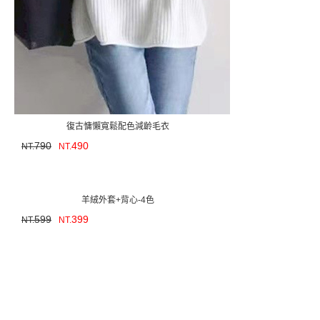
復古慵懶寬鬆配色減齡毛衣
790
490
NT.
NT.
羊絨外套+背心-4色
599
399
NT.
NT.