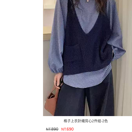
格子上衣針織背心2件組-2色
890
690
NT.
NT.