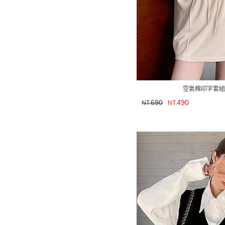
空氣棉印字套組
690
490
NT.
NT.