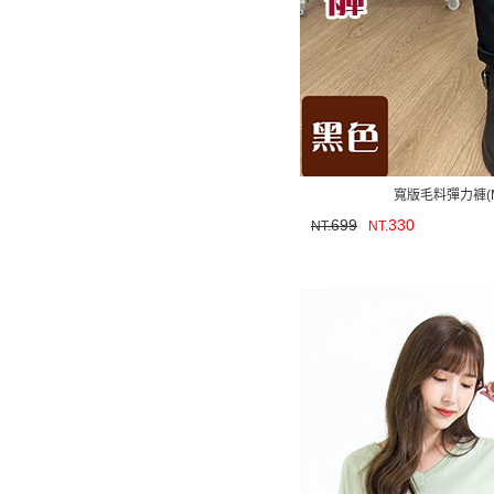
寬版毛料彈力褲(M
699
330
NT.
NT.