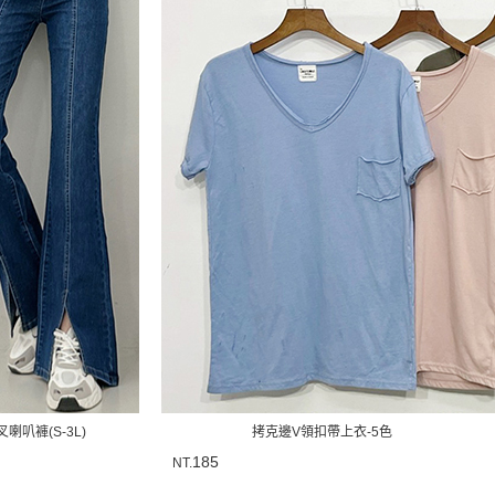
喇叭褲(S-3L)
拷克邊V領扣帶上衣-5色
185
NT.