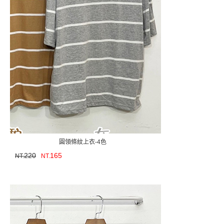
圓領條紋上衣-4色
220
165
NT.
NT.