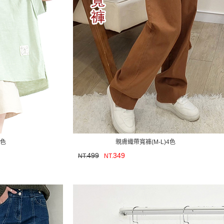
5色
親膚織帶寬褲(M-L)4色
499
349
NT.
NT.