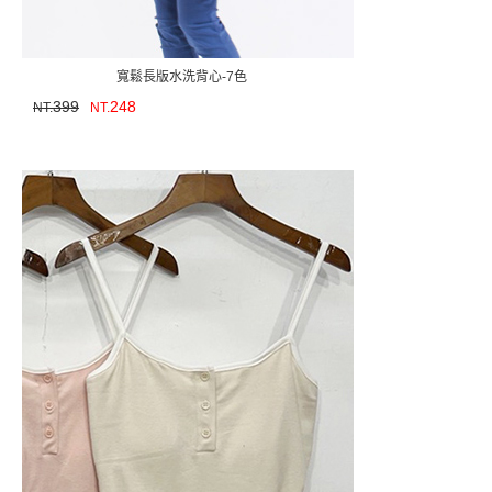
寬鬆長版水洗背心-7色
399
248
NT.
NT.