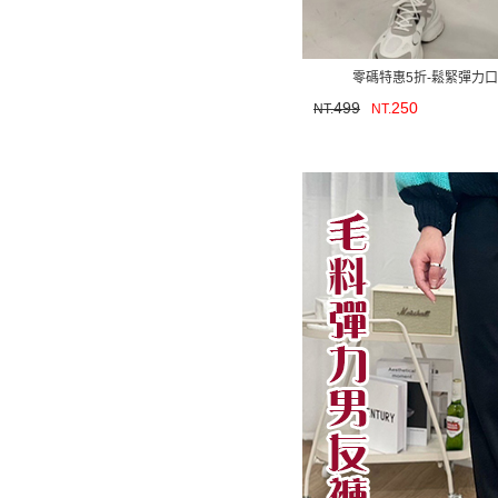
零碼特惠5折-鬆緊彈力口袋
499
250
NT.
NT.