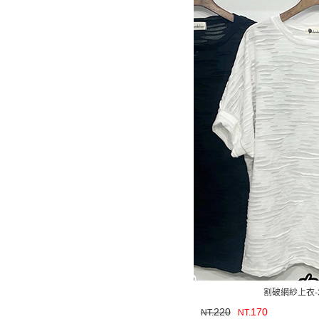
割破網紗上衣-
220
170
NT.
NT.