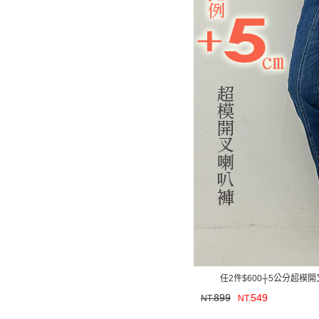
任2件$600┼5公分超模開叉
899
549
NT.
NT.