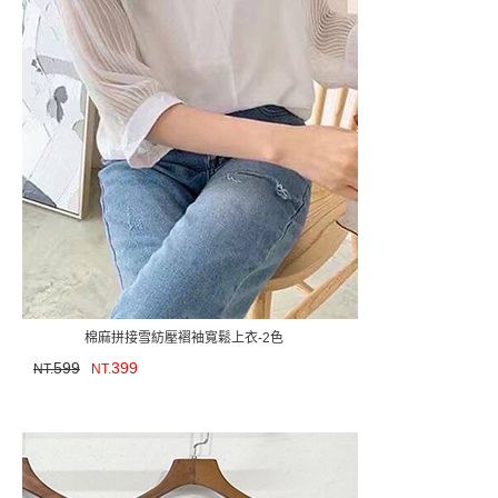
棉麻拼接雪紡壓褶袖寬鬆上衣-2色
599
399
NT.
NT.