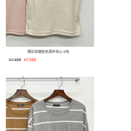
開扣滾邊配色罩杯背心-6色
499
265
NT.
NT.