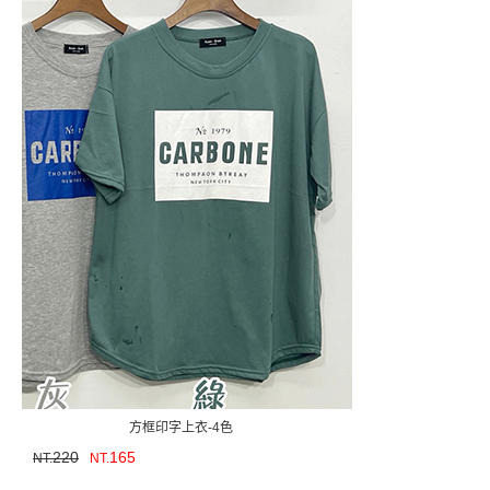
方框印字上衣-4色
220
165
NT.
NT.