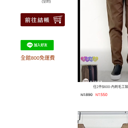
(空的)
全館800免運費
任2件$600-內刷毛工
890
550
NT.
NT.