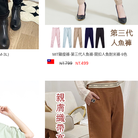
-3L)
MIT顯瘦褲-第三代人魚褲-開扣人魚耐米褲-9色
799
499
NT.
NT.