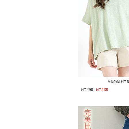
V領竹節棉T-
299
239
NT.
NT.