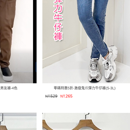
裝男友褲-4色
零碼特惠5折-激瘦鬼爪彈力牛仔褲(S-3L)
529
265
NT.
NT.