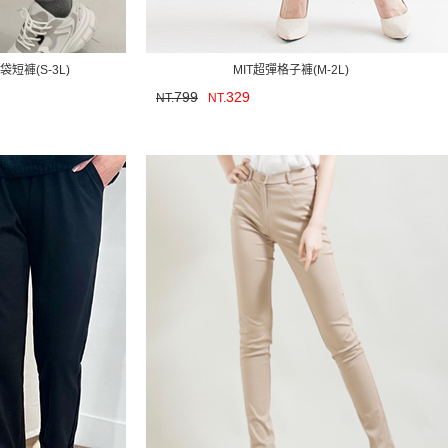
短褲(S-3L)
MIT超彈格子褲(M-2L)
799
329
NT.
NT.