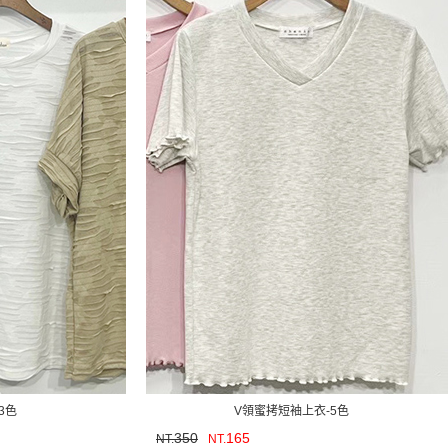
3色
V領蜜拷短袖上衣-5色
350
165
NT.
NT.