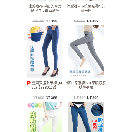
涼感褲-羽毛般的輕盈
涼感褲MIT-抗菌吸濕排汗
感!MIT扣環涼感褲
耐米褲
NT.
499
NT.
399
NT.
890
NT.
499
特!
透氣束腹耐米褲 (M-
修飾!涼感褲!MIT束腹涼感
2L)【B880113】
紗輕盈褲
NT.
890
NT.
388
NT.
699
NT.
399