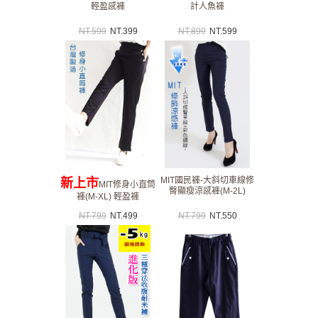
輕盈感褲
計人魚褲
NT.
599
NT.
399
NT.
899
NT.
599
MIT國民褲-大斜切車線修
新上市
MIT修身小直筒
臀顯瘦涼感褲(M-2L)
褲(M-XL) 輕盈褲
NT.
799
NT.
499
NT.
799
NT.
550