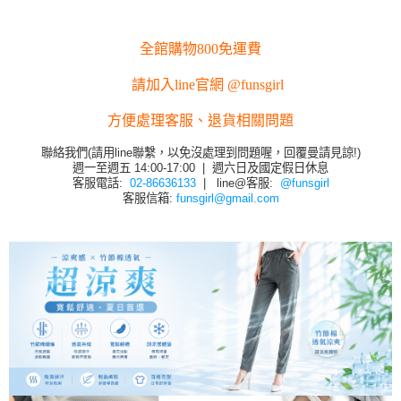
全館購物800免運費
請加入line官網 @funsgirl
方便處理客服、退貨相關問題
聯絡我們(請用line聯繫，以免沒處理到問題喔，回覆曼請見諒!)
週一至週五 14:00-17:00 | 週六日及國定假日休息
客服電話:
02-86636133
| line@客服:
@funsgirl
客服信箱:
funsgirl@gmail.com