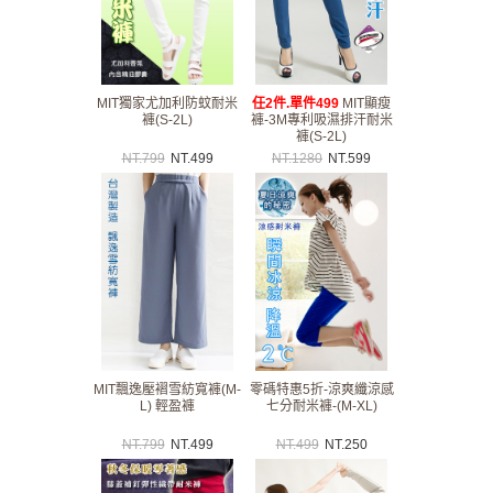
MIT獨家尤加利防蚊耐米
任2件.單件499
MIT顯瘦
褲(S-2L)
褲-3M專利吸濕排汗耐米
褲(S-2L)
NT.
799
NT.
499
NT.
1280
NT.
599
MIT飄逸壓褶雪紡寬褲(M-
零碼特惠5折-涼爽纖涼感
L) 輕盈褲
七分耐米褲-(M-XL)
NT.
799
NT.
499
NT.
499
NT.
250