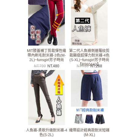
MIT膝蓋補丁剪裁彈性織
第二代人魚褲側邊羅紋剪
帶內刷毛耐米褲-3色(M-
裁顯瘦超彈力耐米褲-4色
2L)~funsgirl芳子時尚
(S-XL)~funsgirl芳子時尚
【B960442】
NT.
799
NT.
480
NT.
799
NT.
288
人魚褲-柔軟升級耐米褲-4
織帶設計經典款耐米短褲
色(S-2L)
(M-XL)