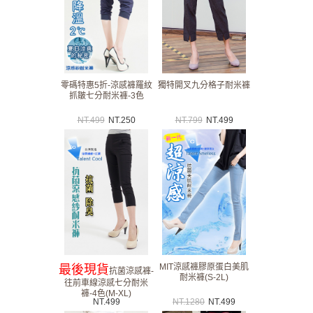
零碼特惠5折-涼感褲羅紋
獨特開叉九分格子耐米褲
抓皺七分耐米褲-3色
NT.
499
NT.
250
NT.
799
NT.
499
MIT涼感褲膠原蛋白美肌
最後現貨
抗菌涼感褲-
耐米褲(S-2L)
往前車線涼感七分耐米
褲-4色(M-XL)
NT.
499
NT.
1280
NT.
499