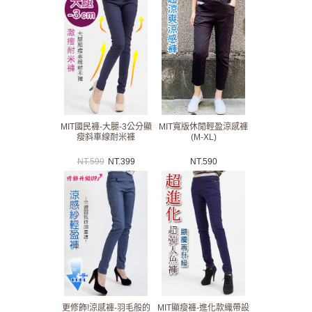
MIT國民褲-大腿-3公分顯
MIT寬版休閒輕盈涼感褲
瘦斜車線耐米褲
(M-XL)
NT.
599
NT.
399
NT.
590
更修飾!涼感褲-羽毛般的
MIT顯瘦褲-進化款織帶設