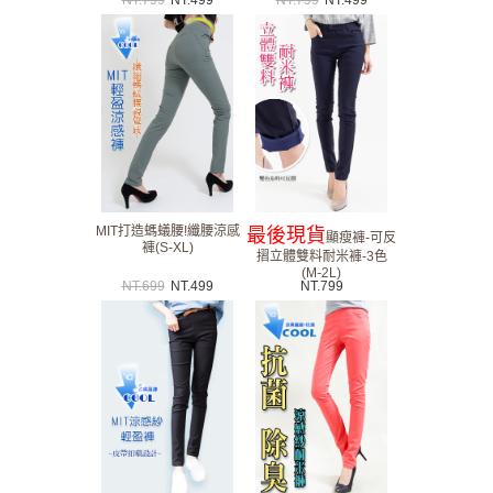
MIT打造螞蟻腰!纖腰涼感
最後現貨
顯瘦褲-可反
褲(S-XL)
摺立體雙料耐米褲-3色
(M-2L)
NT.
699
NT.
499
NT.
799