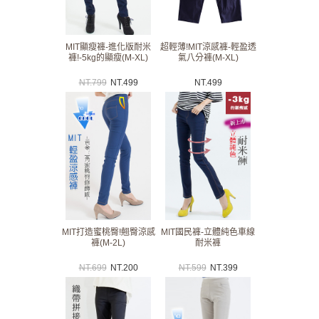
MIT顯瘦褲-進化版耐米
超輕薄!MIT涼感褲-輕盈透
褲!-5kg的顯瘦(M-XL)
氣八分褲(M-XL)
NT.
799
NT.
499
NT.
499
MIT打造蜜桃臀!翹臀涼感
MIT國民褲-立體純色車線
褲(M-2L)
耐米褲
NT.
699
NT.
200
NT.
599
NT.
399