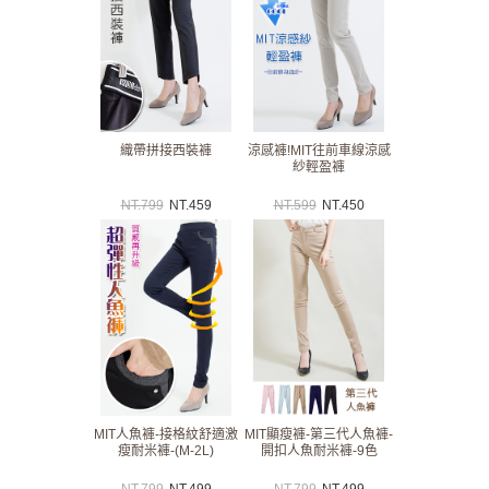
織帶拼接西裝褲
涼感褲!MIT往前車線涼感
紗輕盈褲
NT.
799
NT.
459
NT.
599
NT.
450
MIT人魚褲-接格紋舒適激
MIT顯瘦褲-第三代人魚褲-
瘦耐米褲-(M-2L)
開扣人魚耐米褲-9色
NT.
799
NT.
499
NT.
799
NT.
499