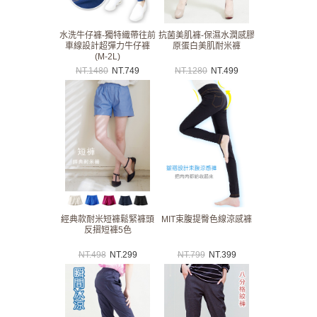
水洗牛仔褲-獨特織帶往前
抗菌美肌褲-保濕水潤感膠
車線設計超彈力牛仔褲
原蛋白美肌耐米褲
(M-2L)
NT.
1480
NT.
749
NT.
1280
NT.
499
經典款耐米短褲鬆緊褲頭
MIT束腹提臀色線涼感褲
反摺短褲5色
NT.
498
NT.
299
NT.
799
NT.
399