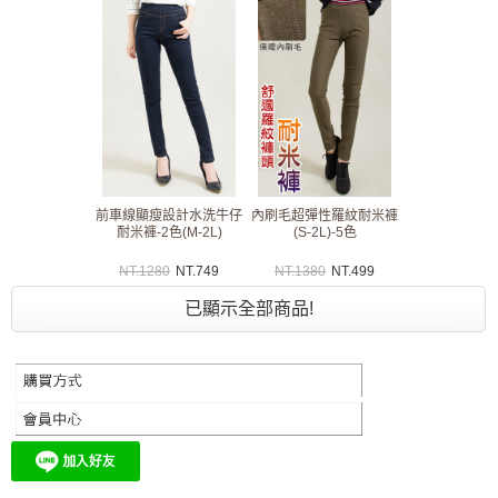
前車線顯瘦設計水洗牛仔
內刷毛超彈性羅紋耐米褲
耐米褲-2色(M-2L)
(S-2L)-5色
NT.
1280
NT.
749
NT.
1380
NT.
499
已顯示全部商品!