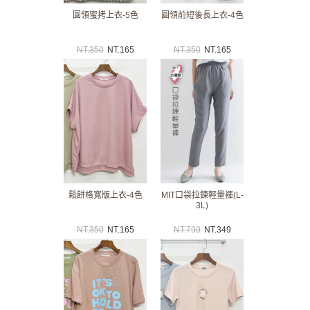
圓領蜜拷上衣-5色
圓領前短後長上衣-4色
NT.
350
NT.
165
NT.
350
NT.
165
鬆餅格寬版上衣-4色
MIT口袋拉鍊輕量褲(L-
3L)
NT.
350
NT.
165
NT.
799
NT.
349