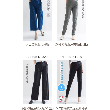
大口袋寬版八分褲
超輕薄修腹涼爽褲(M-2L)
NT.
799
NT.
329
NT.
799
NT.
329
不翻轉褲頭冰涼褲(M-2L)
MIT修腹純色涼感紗輕盈