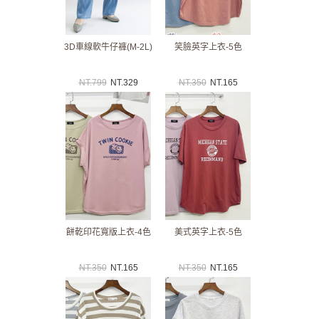
3D車線軟牛仔褲(M-2L)
笑臉英字上衣-5色
NT.
799
NT.
329
NT.
350
NT.
165
餅乾印花寬版上衣-4色
美式英字上衣-5色
NT.
350
NT.
165
NT.
350
NT.
165