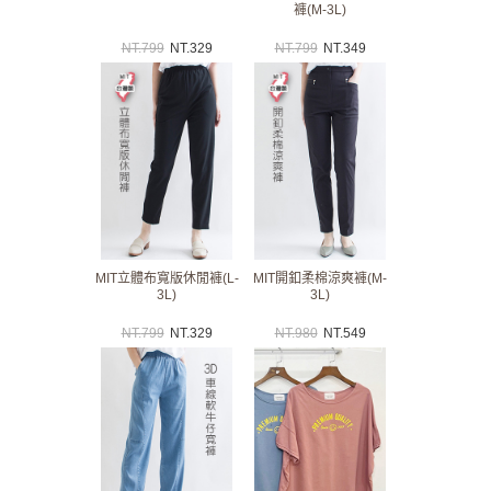
褲(M-3L)
NT.
799
NT.
329
NT.
799
NT.
349
MIT立體布寬版休閒褲(L-
MIT開釦柔棉涼爽褲(M-
3L)
3L)
NT.
799
NT.
329
NT.
980
NT.
549