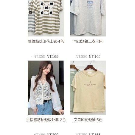
條紋貓咪印花上衣-4色
YES短袖上衣-4色
NT.
350
NT.
165
NT.
350
NT.
165
拼接雪紡袖短版外套-2色
文青印花短袖-5色
NT.
499
NT.
299
NT.
350
NT.
165