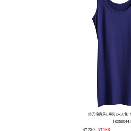
絲光棉寬肩U字背心-16色~fu
【B350044
230
168
NT.
NT.