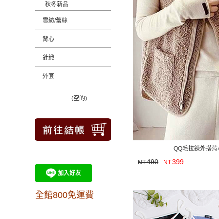
秋冬新品
雪紡/蕾絲
背心
針織
外套
(空的)
QQ毛拉鍊外搭背
490
399
NT.
NT.
全館800免運費