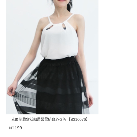
素面削肩傘狀細肩帶雪紡背心-2色 【B310076】
199
NT.