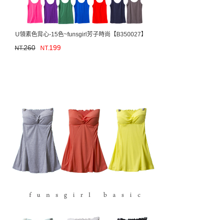
U領素色背心-15色~funsgirl芳子時尚【B350027】
260
199
NT.
NT.