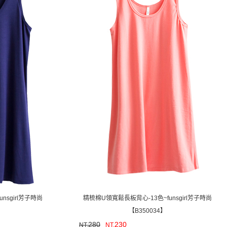
nsgirl芳子時尚
精梳棉U領寬鬆長板背心-13色~funsgirl芳子時尚
】
【B350034】
280
230
NT.
NT.