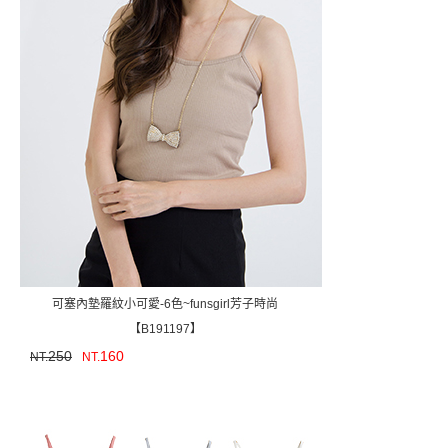
可塞內墊羅紋小可愛-6色~funsgirl芳子時尚
【B191197】
250
160
NT.
NT.