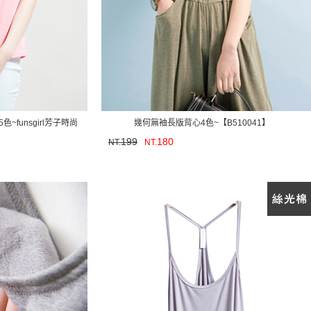
funsgirl芳子時尚
幾何無袖長版背心4色~【B510041】
】
199
180
NT.
NT.