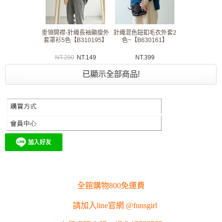
垂領開襟-針織長袖顯瘦外
針織混色鈕釦毛衣外套2
套罩衫5色【B310195】
色~【B630161】
NT.
290
NT.
149
NT.
399
已顯示全部商品!
全館購物800免運費
請加入line官網 @funsgirl