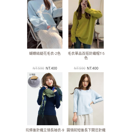
蝴蝶結緹花毛衣-2色
毛衣單品百搭針織帽T-5
色
NT.
590
NT.
400
NT.
590
NT.
400
坑條後針織立領長袖衣-9
圓領前短後長下開岔針織