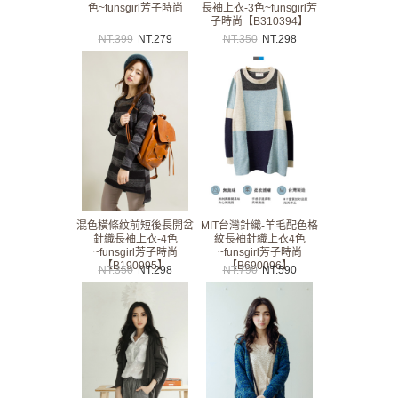
色~funsgirl芳子時尚
長袖上衣-3色~funsgirl芳
子時尚【B310394】
NT.
399
NT.
279
NT.
350
NT.
298
混色橫條紋前短後長開岔
MIT台灣針織-羊毛配色格
針織長袖上衣-4色
紋長袖針織上衣4色
~funsgirl芳子時尚
~funsgirl芳子時尚
【B190995】
【B690096】
NT.
350
NT.
298
NT.
790
NT.
590