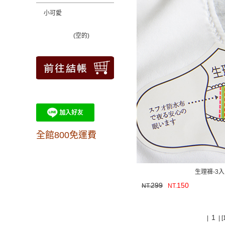
小可愛
(空的)
全館800免運費
生理褲-3入
299
150
NT.
NT.
1
|
|
[