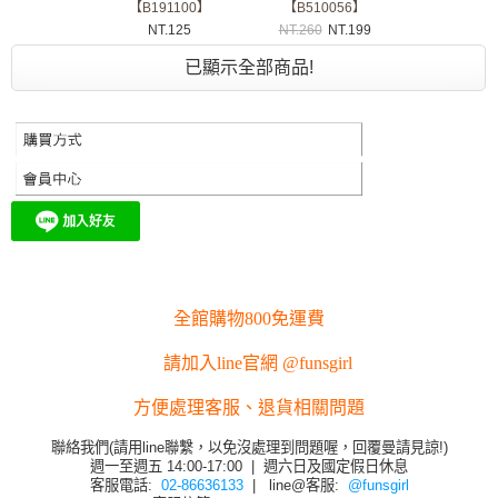
【B191100】
【B510056】
NT.
125
NT.
260
NT.
199
已顯示全部商品!
全館購物800免運費
請加入line官網 @funsgirl
方便處理客服、退貨相關問題
聯絡我們(請用line聯繫，以免沒處理到問題喔，回覆曼請見諒!)
週一至週五 14:00-17:00 | 週六日及國定假日休息
客服電話:
02-86636133
| line@客服:
@funsgirl