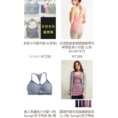
多款小可愛內搭-6(多款)
台灣製造素面繞頸綁帶式
棉質貼身小可愛-12色
【A190787】
NT.
360
NT.
250
NT.
199
後三角蕾絲小可愛~3色
圓領外磨毛長版橫條紋背
funsgirl芳子時尚 現+預
心-5色~funsgirl芳子時尚