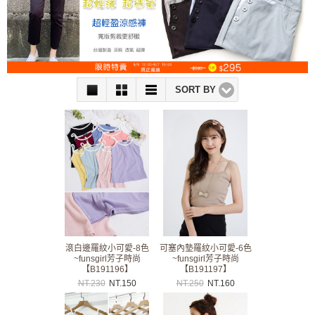
SORT BY
滾白邊羅紋小可愛-8色
可塞內墊羅紋小可愛-6色
~funsgirl芳子時尚
~funsgirl芳子時尚
【B191196】
【B191197】
NT.
230
NT.
150
NT.
250
NT.
160